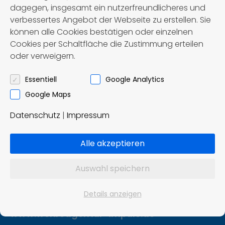
dagegen, insgesamt ein nutzerfreundlicheres und
verbessertes Angebot der Webseite zu erstellen. Sie
können alle Cookies bestätigen oder einzelnen
Cookies per Schaltfläche die Zustimmung erteilen
oder verweigern.
Först – Reisen OHG
Omnibusbetrieb und Reisebüro
Essentiell
Google Analytics
Google Maps
Ziddelrasen 8
Datenschutz
|
Impressum
99830 Treffurt
Tel.: 036923 / 8 02 91
Alle akzeptieren
info@foerst-reisen.de
Auswahl speichern
Konzept und Realisierung:
Details anzeigen
Impuls Werbeagentur, Hannover
www.werbeagentur-impuls.de