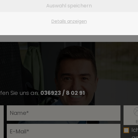
Auswahl speichern
Details anzeigen
fen Sie uns an:
036923 / 8 02 91
Ic
ge