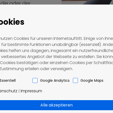
 die oder der
Zeit erleben.
und machen Sie
ookies
chten, zum
nutzen Cookies für unseren Internetauftritt. Einige von ihn
chendurch.
d für bestimmte Funktionen unabdingbar (essenziell). Ande
kies helfen uns dagegen, insgesamt ein nutzerfreundlich
 verbessertes Angebot der Webseite zu erstellen. Sie kön
e Cookies bestätigen oder einzelnen Cookies per Schaltflä
 Zustimmung erteilen oder verweigern.
Essentiell
Google Analytics
Google Maps
B
enschutz
|
Impressum
Ic
ge
Alle akzeptieren