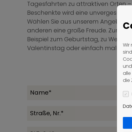
Tagesfahrten zu attraktiven Orten –
Beschenkte wird eine unvergessliche 
Wählen Sie aus unserem Angebot 
C
anderen eine große Freude. Zum
Beispiel zum Geburtstag, zu Weihna
Wir 
Valentinstag oder einfach mal zwis
sin
Coo
und
all
die
Dat