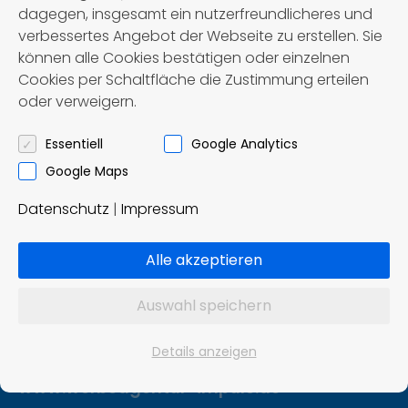
dagegen, insgesamt ein nutzerfreundlicheres und
verbessertes Angebot der Webseite zu erstellen. Sie
können alle Cookies bestätigen oder einzelnen
Cookies per Schaltfläche die Zustimmung erteilen
oder verweigern.
Först – Reisen OHG
Omnibusbetrieb und Reisebüro
Essentiell
Google Analytics
Google Maps
Ziddelrasen 8
Datenschutz
|
Impressum
99830 Treffurt
Tel.: 036923 / 8 02 91
Alle akzeptieren
info@foerst-reisen.de
Auswahl speichern
Konzept und Realisierung:
Details anzeigen
Impuls Werbeagentur, Hannover
www.werbeagentur-impuls.de