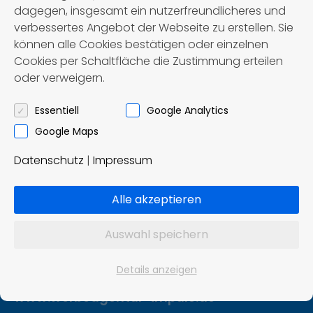
dagegen, insgesamt ein nutzerfreundlicheres und
verbessertes Angebot der Webseite zu erstellen. Sie
können alle Cookies bestätigen oder einzelnen
Cookies per Schaltfläche die Zustimmung erteilen
oder verweigern.
Först – Reisen OHG
Omnibusbetrieb und Reisebüro
Essentiell
Google Analytics
Google Maps
Ziddelrasen 8
Datenschutz
|
Impressum
99830 Treffurt
Tel.: 036923 / 8 02 91
Alle akzeptieren
info@foerst-reisen.de
Auswahl speichern
Konzept und Realisierung:
Details anzeigen
Impuls Werbeagentur, Hannover
www.werbeagentur-impuls.de