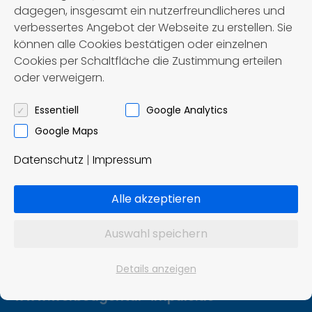
dagegen, insgesamt ein nutzerfreundlicheres und
verbessertes Angebot der Webseite zu erstellen. Sie
können alle Cookies bestätigen oder einzelnen
Cookies per Schaltfläche die Zustimmung erteilen
oder verweigern.
Först – Reisen OHG
Omnibusbetrieb und Reisebüro
Essentiell
Google Analytics
Google Maps
Ziddelrasen 8
Datenschutz
|
Impressum
99830 Treffurt
Tel.: 036923 / 8 02 91
Alle akzeptieren
info@foerst-reisen.de
Auswahl speichern
Konzept und Realisierung:
Details anzeigen
Impuls Werbeagentur, Hannover
www.werbeagentur-impuls.de