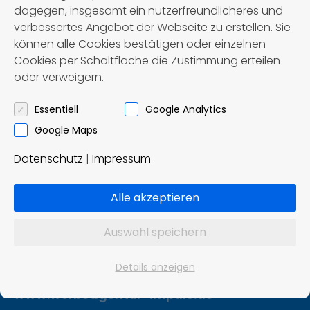
dagegen, insgesamt ein nutzerfreundlicheres und
verbessertes Angebot der Webseite zu erstellen. Sie
können alle Cookies bestätigen oder einzelnen
Cookies per Schaltfläche die Zustimmung erteilen
oder verweigern.
Först – Reisen OHG
Omnibusbetrieb und Reisebüro
Essentiell
Google Analytics
Google Maps
Ziddelrasen 8
Datenschutz
|
Impressum
99830 Treffurt
Tel.: 036923 / 8 02 91
Alle akzeptieren
info@foerst-reisen.de
Auswahl speichern
Konzept und Realisierung:
Details anzeigen
Impuls Werbeagentur, Hannover
www.werbeagentur-impuls.de