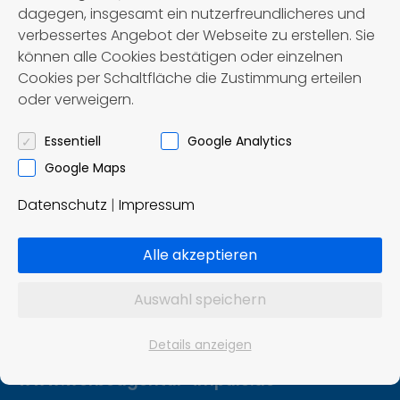
dagegen, insgesamt ein nutzerfreundlicheres und
verbessertes Angebot der Webseite zu erstellen. Sie
können alle Cookies bestätigen oder einzelnen
Cookies per Schaltfläche die Zustimmung erteilen
oder verweigern.
Först – Reisen OHG
Omnibusbetrieb und Reisebüro
Essentiell
Google Analytics
Google Maps
Ziddelrasen 8
Datenschutz
|
Impressum
99830 Treffurt
Tel.: 036923 / 8 02 91
Alle akzeptieren
info@foerst-reisen.de
Auswahl speichern
Konzept und Realisierung:
Details anzeigen
Impuls Werbeagentur, Hannover
www.werbeagentur-impuls.de