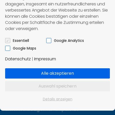
dagegen, insgesamt ein nutzerfreundlicheres und
verbessertes Angebot der Webseite zu erstellen. Sie
können alle Cookies bestätigen oder einzelnen
Cookies per Schaltfläche die Zustimmung erteilen
oder verweigern.
Först – Reisen OHG
Omnibusbetrieb und Reisebüro
Essentiell
Google Analytics
Google Maps
Ziddelrasen 8
Datenschutz
|
Impressum
99830 Treffurt
Tel.: 036923 / 8 02 91
Alle akzeptieren
info@foerst-reisen.de
Auswahl speichern
Konzept und Realisierung:
Details anzeigen
Impuls Werbeagentur, Hannover
www.werbeagentur-impuls.de