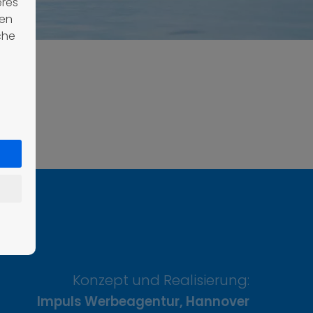
eres
nen
che
Konzept und Realisierung:
Impuls Werbeagentur, Hannover