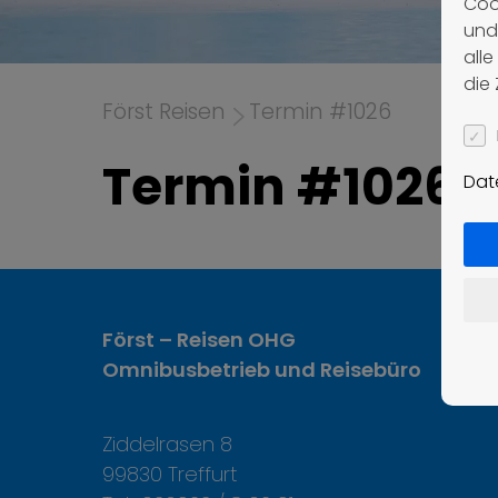
Coo
und
all
die
Först Reisen
Termin #1026
Termin #1026
Dat
Först – Reisen OHG
Omnibusbetrieb und Reisebüro
Ziddelrasen 8
99830 Treffurt