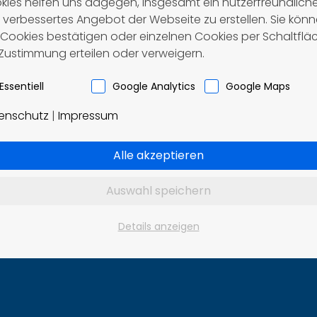
kies helfen uns dagegen, insgesamt ein nutzerfreundlich
 verbessertes Angebot der Webseite zu erstellen. Sie kön
e Cookies bestätigen oder einzelnen Cookies per Schaltflä
 Zustimmung erteilen oder verweigern.
Essentiell
Google Analytics
Google Maps
enschutz
|
Impressum
Alle akzeptieren
Auswahl speichern
Details anzeigen