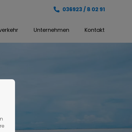
036923 / 8 02 91
nverkehr
Unternehmen
Kontakt
en
re