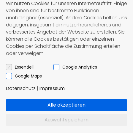
Wir nutzen Cookies für unseren Internetauftritt. Einige
von ihnen sind für bestimmte Funktionen
unabdingbar (essenziell). Andere Cookies helfen uns
dagegen, insgesamt ein nutzerfreundlicheres und
verbessertes Angebot der Webseite zu erstellen. Sie
können alle Cookies bestätigen oder einzelnen
Cookies per Schaltfläche die Zustimmung erteilen
Programm
oder verweigern.
Essentiell
Google Analytics
1. Tag:
Google Maps
Ihre Reise beginnt am Morgen, mit
Datenschutz
|
Impressum
Zwischenstopp in Koblenz- Wo Vater
Alle akzeptieren
Rhein auf Mutter
Mosel trifft.
Auswahl speichern
Im Hotel steht Ihnen ein wenig Zeit zur