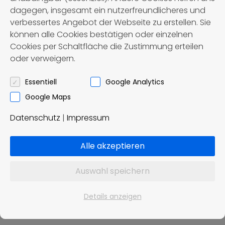
dagegen, insgesamt ein nutzerfreundlicheres und
Momentan sind leider keine Termine
verbessertes Angebot der Webseite zu erstellen. Sie
verfügbar. Bitte schauen Sie später
können alle Cookies bestätigen oder einzelnen
nochmal vorbei.
Cookies per Schaltfläche die Zustimmung erteilen
oder verweigern.
Essentiell
Google Analytics
Google Maps
Jetzt buchen
Datenschutz
|
Impressum
Unverbindliche Buchungsanfage
Alle akzeptieren
Auswahl speichern
Details anzeigen