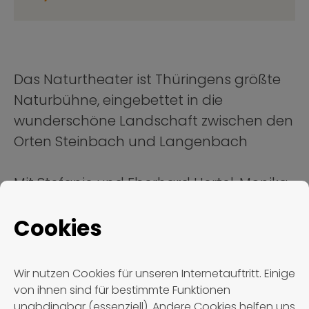
Das Naturtheater ist Thüringens größte
Naturbühne, eingebettet in die
wunderschöne Landschaft zwischen den
Orten Steinbach und Langenbach
Mit Stefanie und Eberhard Hertel, Monika
Martin und Die Ladiner Busfahrt & Eintritt
Cookies
Wir nutzen Cookies für unseren Internetauftritt. Einige
Weitere Termine
von ihnen sind für bestimmte Funktionen
unabdingbar (essenziell). Andere Cookies helfen uns