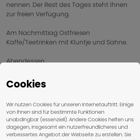
nennen. Der Rest des Tages steht Ihnen
zur freien Verfügung.
Am Nachmittiag Ostfriesen
Kaffe/Teetrinken mit Kluntje und Sahne.
Abendessen.
3. Tag: Freizeit oder Ostfrieslandtour
Cookies
Frühstück.
Wir nutzen Cookies für unseren Internetauftritt. Einige
von ihnen sind für bestimmte Funktionen
Genießen Sie Ihre Freizeit, oder kommen
unabdingbar (essenziell). Andere Cookies helfen uns
Sie mit uns auf Ostfrieslandtour. Von den
dagegen, insgesamt ein nutzerfreundlicheres und
verbessertes Angebot der Webseite zu erstellen. Sie
Ostfriesichen Inseln bis ins Innenland