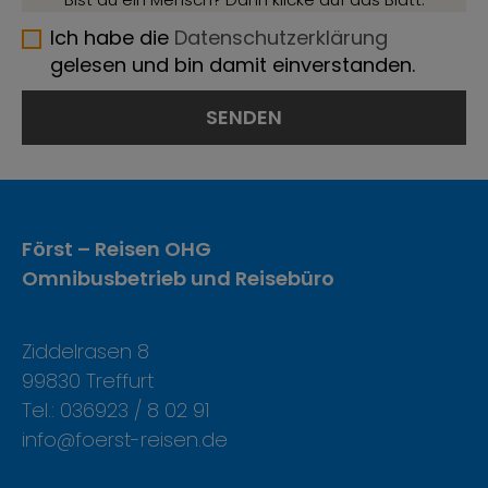
Ich habe die
Datenschutzerklärung
gelesen und bin damit einverstanden.
Först – Reisen OHG
Omnibusbetrieb und Reisebüro
Ziddelrasen 8
99830 Treffurt
Tel.: 036923 / 8 02 91
info@foerst-reisen.de