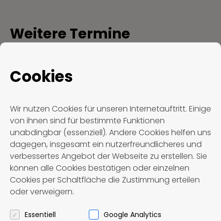
Weitere Termine
Momentan sind leider keine Termine
Cookies
verfügbar. Bitte schauen Sie später
nochmal vorbei.
Wir nutzen Cookies für unseren Internetauftritt. Einige
von ihnen sind für bestimmte Funktionen
unabdingbar (essenziell). Andere Cookies helfen uns
dagegen, insgesamt ein nutzerfreundlicheres und
Jetzt buchen
verbessertes Angebot der Webseite zu erstellen. Sie
können alle Cookies bestätigen oder einzelnen
Unverbindliche Buchungsanfage
Cookies per Schaltfläche die Zustimmung erteilen
oder verweigern.
Essentiell
Google Analytics