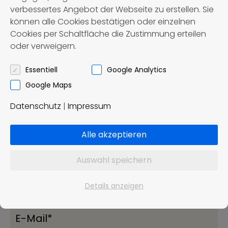
verfügbar. Bitte schauen Sie später
verbessertes Angebot der Webseite zu erstellen. Sie
nochmal vorbei.
können alle Cookies bestätigen oder einzelnen
Cookies per Schaltfläche die Zustimmung erteilen
oder verweigern.
Essentiell
Google Analytics
Jetzt buchen
Google Maps
Datenschutz
|
Impressum
Unverbindliche Buchungsanfage
Alle akzeptieren
Auswahl speichern
Details anzeigen