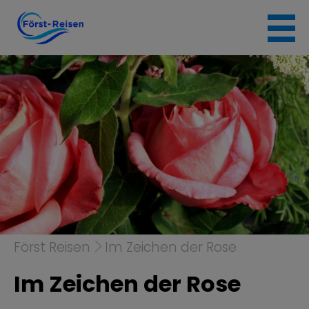
Skip
to
content
Först Reisen
Im Zeichen der Rose
Im Zeichen der Rose