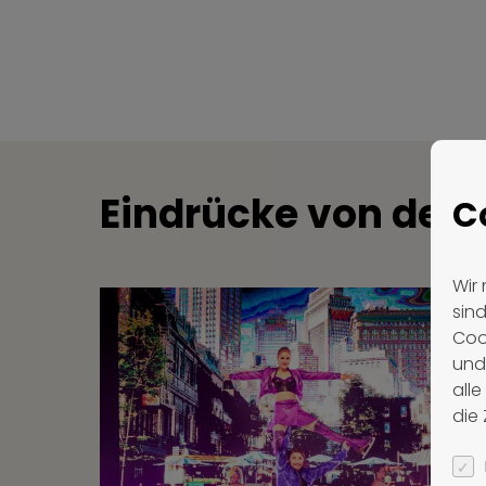
Eindrücke von der 
C
Wir 
sin
Coo
und
all
die