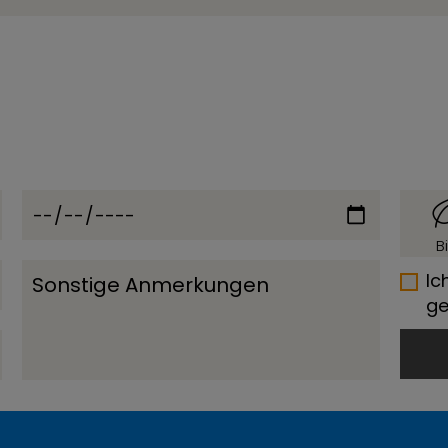
B
Ic
ge