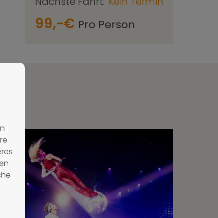
Nächste Fahrt:
Kein Termin
99,-€
Pro Person
en
re
eres
nen
che