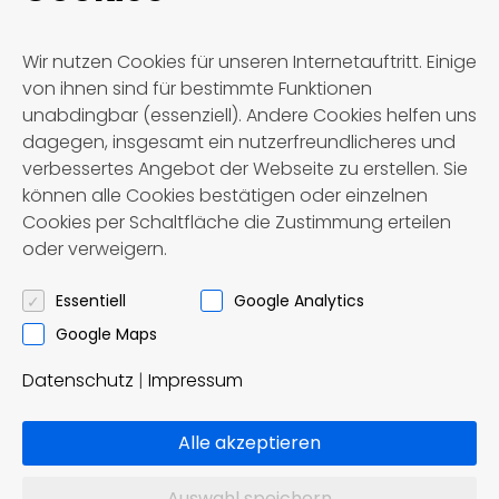
Wir nutzen Cookies für unseren Internetauftritt. Einige
von ihnen sind für bestimmte Funktionen
unabdingbar (essenziell). Andere Cookies helfen uns
dagegen, insgesamt ein nutzerfreundlicheres und
verbessertes Angebot der Webseite zu erstellen. Sie
können alle Cookies bestätigen oder einzelnen
Weitere Termine
Cookies per Schaltfläche die Zustimmung erteilen
oder verweigern.
Momentan sind leider keine Termine
verfügbar. Bitte schauen Sie später
Essentiell
Google Analytics
nochmal vorbei.
Google Maps
Datenschutz
|
Impressum
Alle akzeptieren
Jetzt buchen
Auswahl speichern