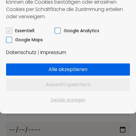
können alle Cookies bestätigen oder einzelnen
Cookies per Schaltfläche die Zustimmung erteilen
oder verweigern.
Jetzt buchen
Essentiell
Google Analytics
Google Maps
Unverbindliche Buchungsanfage
Datenschutz
|
Impressum
Alle akzeptieren
Auswahl speichern
Details anzeigen