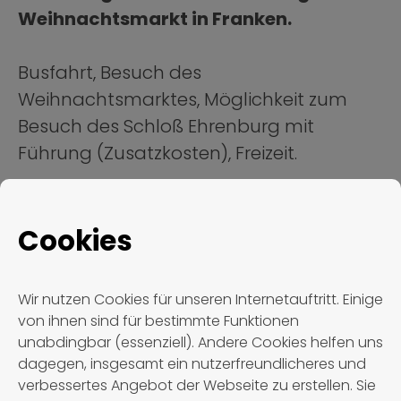
Weihnachtsmarkt in Franken.
Busfahrt, Besuch des
Weihnachtsmarktes, Möglichkeit zum
Besuch des Schloß Ehrenburg mit
Führung (Zusatzkosten), Freizeit.
Cookies
Weitere Termine
Wir nutzen Cookies für unseren Internetauftritt. Einige
Momentan sind leider keine Termine
von ihnen sind für bestimmte Funktionen
verfügbar. Bitte schauen Sie später
unabdingbar (essenziell). Andere Cookies helfen uns
dagegen, insgesamt ein nutzerfreundlicheres und
nochmal vorbei.
verbessertes Angebot der Webseite zu erstellen. Sie