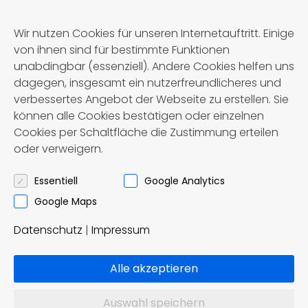
Wir nutzen Cookies für unseren Internetauftritt. Einige
von ihnen sind für bestimmte Funktionen
unabdingbar (essenziell). Andere Cookies helfen uns
dagegen, insgesamt ein nutzerfreundlicheres und
verbessertes Angebot der Webseite zu erstellen. Sie
können alle Cookies bestätigen oder einzelnen
Cookies per Schaltfläche die Zustimmung erteilen
oder verweigern.
Essentiell
Google Analytics
Google Maps
Först – Reisen OHG
Datenschutz
|
Impressum
Omnibusbetrieb und Reisebüro
Alle akzeptieren
Ziddelrasen 8
Auswahl speichern