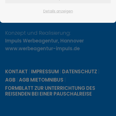
99830 Treffurt
Tel.: 036923 / 8 02 91
Details anzeigen
info@foerst-reisen.de
Konzept und Realisierung:
Impuls Werbeagentur, Hannover
www.werbeagentur-impuls.de
|
|
|
KONTAKT
IMPRESSUM
DATENSCHUTZ
|
|
AGB
AGB MIETOMNIBUS
FORMBLATT ZUR UNTERRICHTUNG DES
REISENDEN BEI EINER PAUSCHALREISE