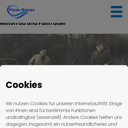
Skip
to
Eröffnung einer Reparaturwerkstatt für Auto,
content
Motorrad und Fahrräder
Cookies
Wir nutzen Cookies für unseren Internetauftritt. Einige
von ihnen sind für bestimmte Funktionen
unabdingbar (essenziell). Andere Cookies helfen uns
dagegen, insgesamt ein nutzerfreundlicheres und