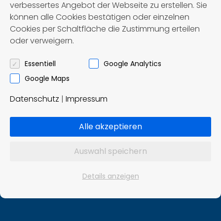
verbessertes Angebot der Webseite zu erstellen. Sie
können alle Cookies bestätigen oder einzelnen
Cookies per Schaltfläche die Zustimmung erteilen
Först – Reisen OHG
oder verweigern.
Omnibusbetrieb und Reisebüro
Essentiell
Google Analytics
Ziddelrasen 8
Google Maps
99830 Treffurt
Datenschutz
|
Impressum
Tel.: 036923 / 8 02 91
info@foerst-reisen.de
Alle akzeptieren
Konzept und Realisierung:
Auswahl speichern
Impuls Werbeagentur, Hannover
Details anzeigen
www.werbeagentur-impuls.de